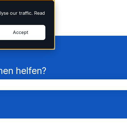
yse our traffic. Read
Accept
nen helfen?
chfeld leer ist.