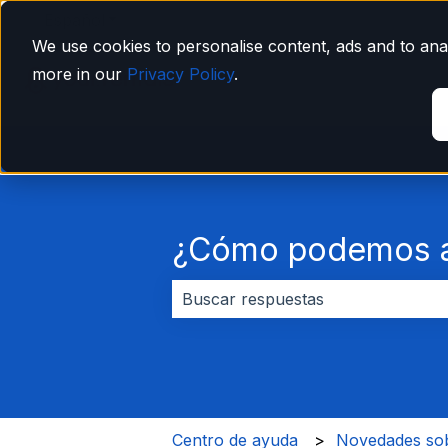
Español
Traducciones de Mostrar submenú de
We use cookies to personalise content, ads and to anal
more in our
Privacy Policy
.
¿Cómo podemos a
No hay sugerencias porque el cam
Centro de ayuda
Novedades sob