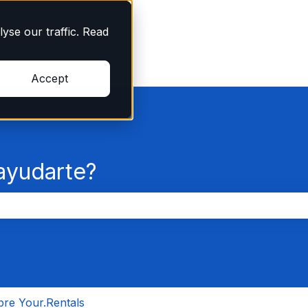
yse our traffic. Read
Accept
yudarte?
po de búsqueda está vacío.
re Your.Rentals