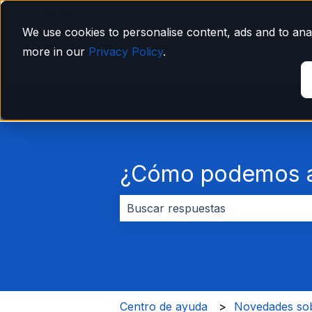
Español
Traducciones de Mostrar submenú de
We use cookies to personalise content, ads and to anal
more in our
Privacy Policy
.
¿Cómo podemos a
No hay sugerencias porque el cam
Centro de ayuda
Novedades sob