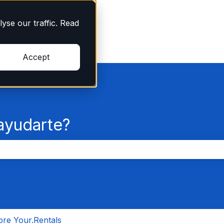
yse our traffic. Read
Accept
yudarte?
po de búsqueda está vacío.
re Your.Rentals