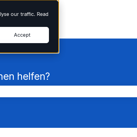
yse our traffic. Read
Accept
nen helfen?
chfeld leer ist.