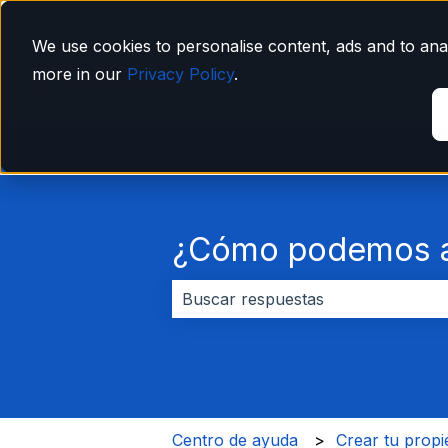
Español
Traducciones de Mostrar submenú de
We use cookies to personalise content, ads and to anal
more in our
Privacy Policy
.
¿Cómo podemos a
No hay sugerencias porque el cam
Centro de ayuda
Crear tu prop