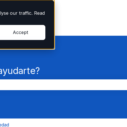
yse our traffic. Read
Accept
yudarte?
po de búsqueda está vacío.
iedad