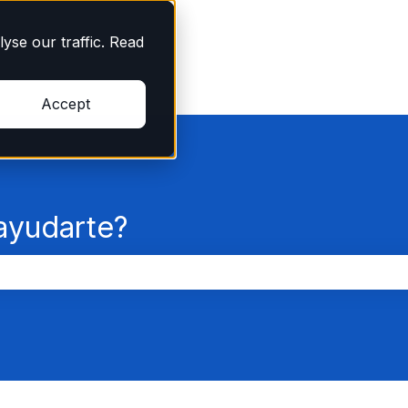
yse our traffic. Read
Accept
yudarte?
po de búsqueda está vacío.
l