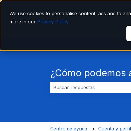
Español
Traducciones de Mostrar submenú de
We use cookies to personalise content, ads and to anal
more in our
Privacy Policy
.
¿Cómo podemos a
No hay sugerencias porque el cam
Centro de ayuda
Cuenta y perfi