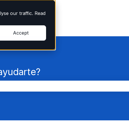
yse our traffic. Read
Accept
yudarte?
po de búsqueda está vacío.