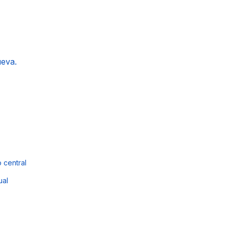
ueva.
 central
ual