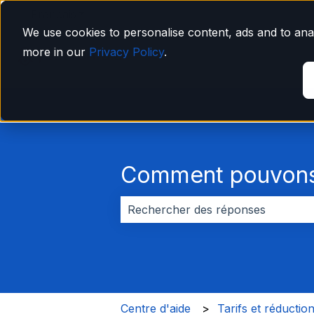
Français
Afficher le sous-menu pour les traductions
We use cookies to personalise content, ads and to anal
more in our
Privacy Policy
.
Comment pouvons-
Il n'y a aucune suggestion car le 
Centre d'aide
Tarifs et réductio