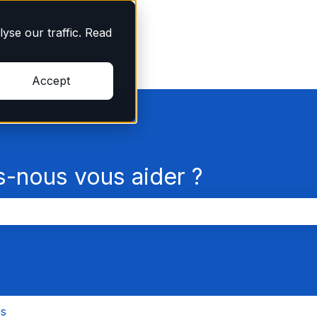
yse our traffic. Read
Accept
nous vous aider ?
champ de recherche est vide.
ns