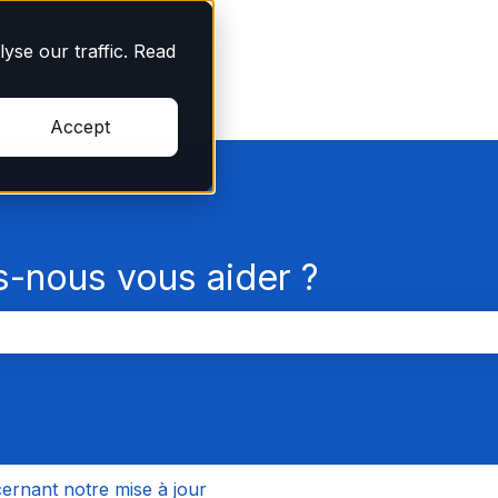
yse our traffic. Read
Accept
nous vous aider ?
champ de recherche est vide.
ernant notre mise à jour