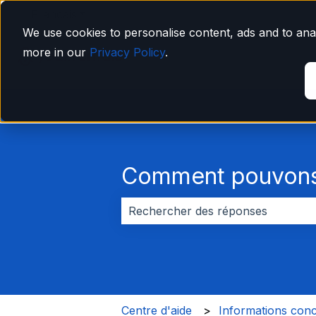
Français
Afficher le sous-menu pour les traductions
We use cookies to personalise content, ads and to anal
more in our
Privacy Policy
.
Comment pouvons-
Il n'y a aucune suggestion car le 
Centre d'aide
Informations conc