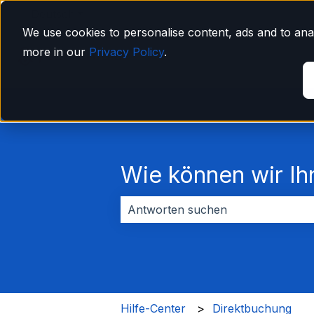
Deutsch
Untermenü für Übersetzungen anzeigen
We use cookies to personalise content, ads and to anal
more in our
Privacy Policy
.
Wie können wir Ih
Es gibt keine Vorschläge, da das Su
Hilfe-Center
Direktbuchung