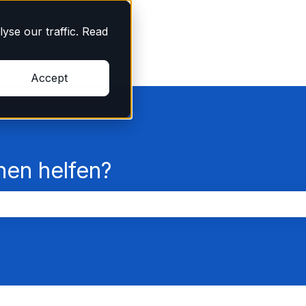
yse our traffic. Read
Accept
nen helfen?
chfeld leer ist.