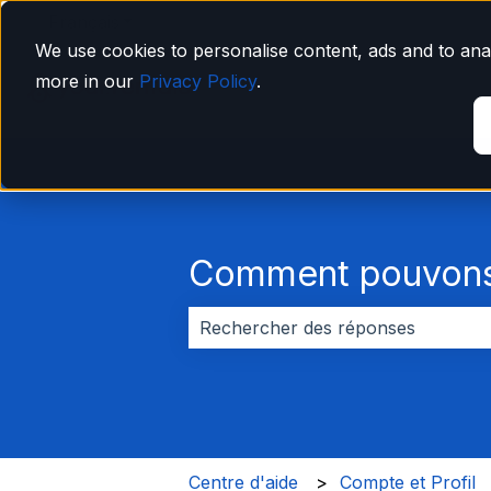
Français
Afficher le sous-menu pour les traductions
We use cookies to personalise content, ads and to anal
more in our
Privacy Policy
.
Comment pouvons-
Il n'y a aucune suggestion car le 
Centre d'aide
Compte et Profil