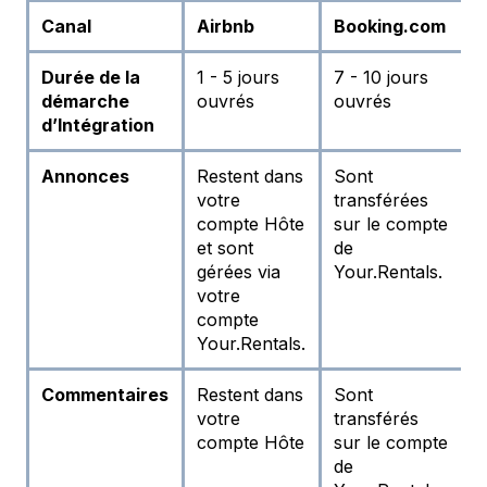
Canal
Airbnb
Booking.com
Durée de la
1 - 5 jours
7 - 10 jours
3
démarche
ouvrés
ouvrés
o
d’Intégration
Annonces
Restent dans
Sont
S
votre
transférées
t
compte Hôte
sur le compte
s
et sont
de
c
gérées via
Your.Rentals.
Y
votre
compte
Your.Rentals.
Commentaires
Restent dans
Sont
S
votre
transférés
t
compte Hôte
sur le compte
s
de
c