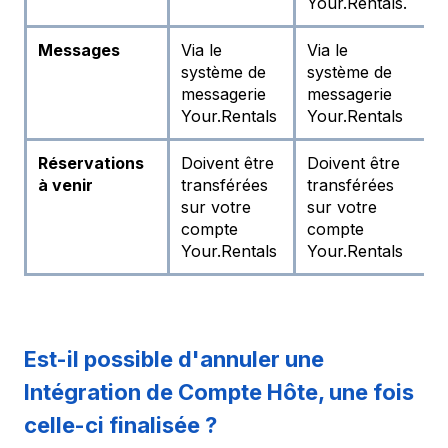
Your.Rentals.
Y
Messages
Via le
Via le
V
système de
système de
s
messagerie
messagerie
m
Your.Rentals
Your.Rentals
Y
Réservations
Doivent être
Doivent être
D
à venir
transférées
transférées
t
sur votre
sur votre
s
compte
compte
c
Your.Rentals
Your.Rentals
Y
Est-il possible d'annuler une
Intégration de Compte Hôte, une fois
celle-ci finalisée ?