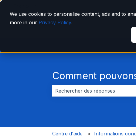
Français
Afficher le sous-menu pour les traductions
We use cookies to personalise content, ads and to anal
more in our
Privacy Policy
.
Comment pouvons-
Il n'y a aucune suggestion car le 
Centre d'aide
Informations conc