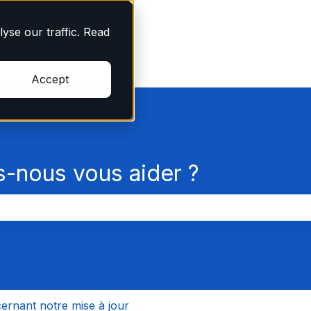
yse our traffic. Read
Accept
nous vous aider ?
champ de recherche est vide.
ernant notre mise à jour