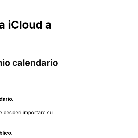
a iCloud a
mio calendario
dario
.
e desideri importare su
blico
.