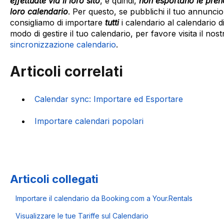
effettuate via il loro sito
, e quindi,
non esportano le preno
loro calendario
. Per questo, se pubblichi il tuo annuncio
consigliamo di importare
tutti
i calendario al calendario d
modo di gestire il tuo calendario, per favore visita il nos
sincronizzazione calendario
.
Articoli correlati
Calendar sync: Importare ed Esportare
Importare calendari popolari
Articoli collegati
Importare il calendario da Booking.com a Your.Rentals
Visualizzare le tue Tariffe sul Calendario