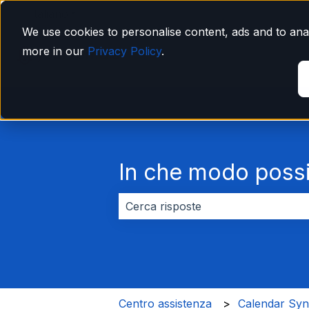
Italiano
Mostra sottomenu per le traduzioni
We use cookies to personalise content, ads and to anal
more in our
Privacy Policy
.
In che modo possi
Non sono presenti suggerimenti pe
Centro assistenza
Calendar Sy