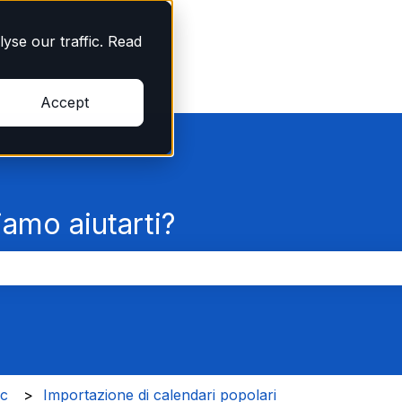
yse our traffic. Read
Accept
amo aiutarti?
rché il campo di ricerca è vuoto.
nc
Importazione di calendari popolari