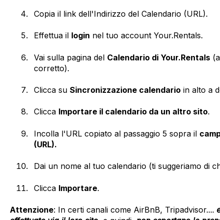
Copia il link dell'Indirizzo del Calendario (URL).
Effettua il
login
nel tuo account Your.Rentals.
Vai sulla pagina del
Calendario di Your.Rentals
(a
corretto).
Clicca su
Sincronizzazione calendario
in alto a d
Clicca
Importare il calendario da un altro sito
.
Incolla l'URL copiato al passaggio 5 sopra il
campo
(URL).
Dai un nome al tuo calendario (ti suggeriamo di c
Clicca
Importare
.
Attenzione
: In certi canali come AirBnB, Tripadvisor....