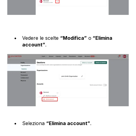
Vedere le scelte
“Modifica”
o
“Elimina
account”
.
Seleziona
“Elimina account”
.