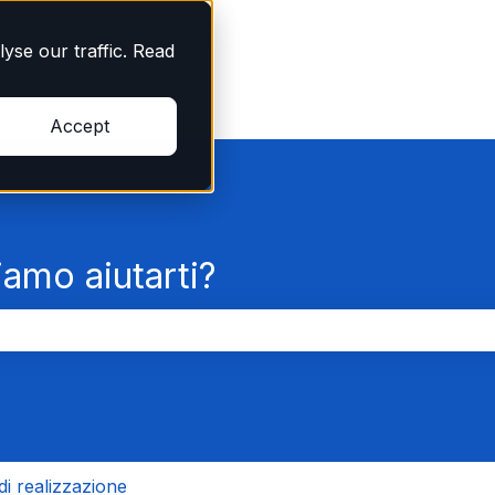
yse our traffic. Read
Accept
amo aiutarti?
rché il campo di ricerca è vuoto.
di realizzazione