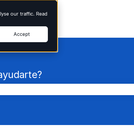
yse our traffic. Read
Accept
yudarte?
po de búsqueda está vacío.
c