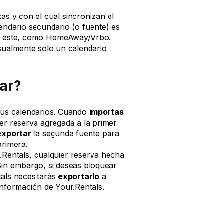
zas y con el cual sincronizan el
endario secundario (o fuente) es
on este, como HomeAway/Vrbo.
sualmente solo un calendario
tar?
 tus calendarios. Cuando
importas
ier reserva agregada a la primer
exportar
la segunda fuente para
primera.
.Rentals, cualquier reserva hecha
Sin embargo, si deseas bloquear
tals necesitarás
exportarlo
a
información de Your.Rentals.