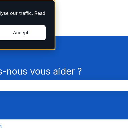
yse our traffic. Read
Accept
nous vous aider ?
champ de recherche est vide.
ns