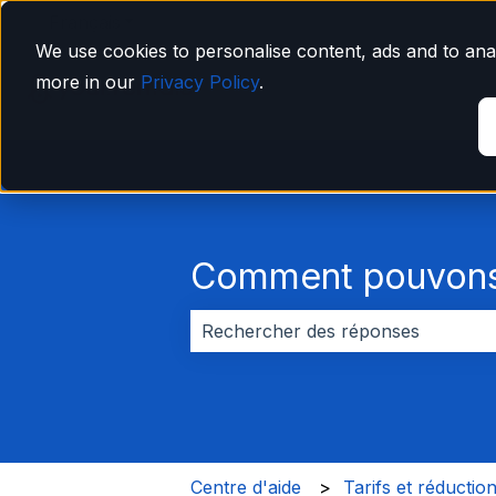
Français
Afficher le sous-menu pour les traductions
We use cookies to personalise content, ads and to anal
more in our
Privacy Policy
.
Comment pouvons-
Il n'y a aucune suggestion car le 
Centre d'aide
Tarifs et réductio