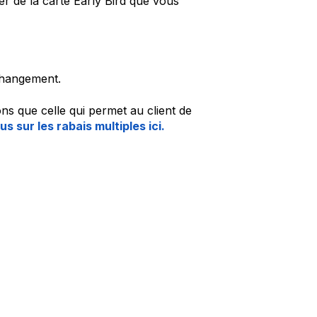
er de la carte Early Bird que vous
changement.
ns que celle qui permet au client de
us sur les rabais multiples ici.