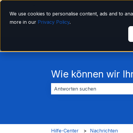
Deutsch
Untermenü für Übersetzungen anzeigen
We use cookies to personalise content, ads and to anal
more in our
Privacy Policy
.
Wie können wir Ih
Es gibt keine Vorschläge, da das Su
Hilfe-Center
Nachrichten