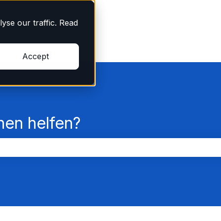
yse our traffic. Read
Accept
nen helfen?
chfeld leer ist.