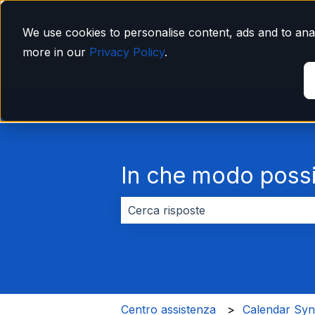
Italiano
Mostra sottomenu per le traduzioni
We use cookies to personalise content, ads and to anal
more in our
Privacy Policy
.
In che modo possi
Non sono presenti suggerimenti pe
Centro assistenza
Calendar Sy