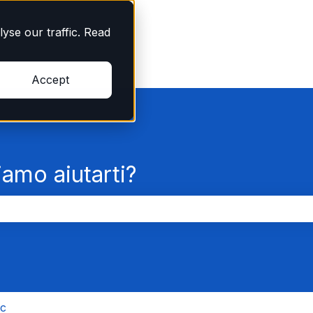
yse our traffic. Read
Accept
amo aiutarti?
rché il campo di ricerca è vuoto.
nc